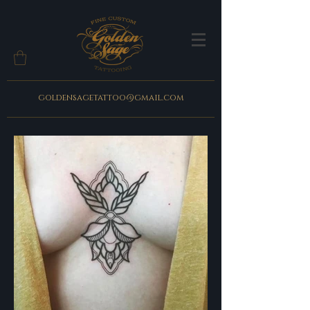
goldensagetattoo@gmail.com