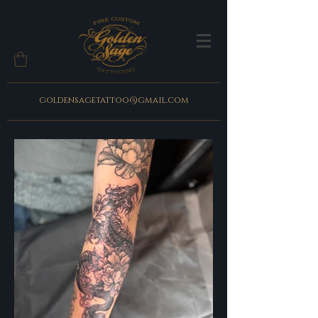
goldensagetattoo@gmail.com